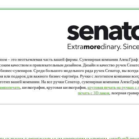
ипом – это неотъемлемая часть вашей фирмы. Сувенирная компания АлексГраф п
соким качеством и привлекательным дизайном. Дизайн и качество ручек Сена
бизнес-сувениров. Среди большого модельного ряда ручек Сенатор, вы всегда
ия или подарок для важного бизнес-партнёра. Ручки с логотипом компании все
оготип вашей компании. На все ручки Сенатор, сувенирная компания АлексГ
ампопечать
, шелкография, круговая шелкография,
круговая печать на ручках с
печать с 3D лаком
, лазерная грави