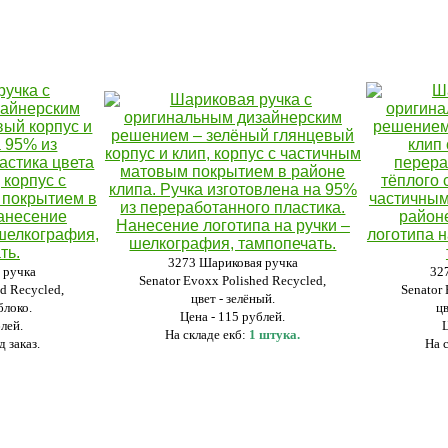
3273 Шариковая ручка
 ручка
32
Senator Evoxx Polished Recycled,
ed Recycled,
Senator
цвет - зелёный.
блоко.
ц
Цена - 115 рублей.
блей.
На складе екб:
1 штука.
д заказ.
На с