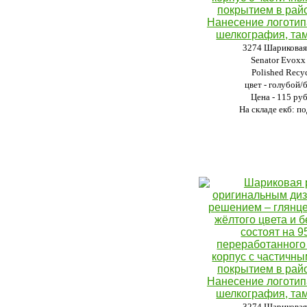
3274 Шариковая
Senator Evoxx
Polished Recyc
цвет - голубой/
Цена - 115 ру
На складе екб: по
3274 Шариковая