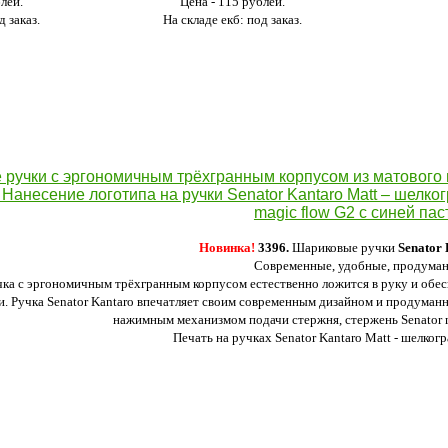
блей.
Цена - 115 рублей.
д заказ.
На складе екб: под заказ.
Новинка!
3396.
Шариковые ручки
Senator 
Современные, удобные, продума
ка с эргономичным трёхгранным корпусом естественно ложится в руку и обе
. Ручка Senator Kantaro впечатляет своим современным дизайном и продуманн
нажимным механизмом подачи стержня, стержень Senator m
Печать на ручках Senator Kantaro Matt - шелког