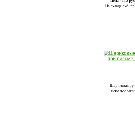
Цена - 115 ру
На складе екб: по
Шариковая руч
использовании