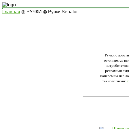
Главная
◎
РУЧКИ
◎
Ручки Senator
Ручки с логот
отличаются вы
потребителям 
рекламная акц
нанесём на неё л
технологиями:
т