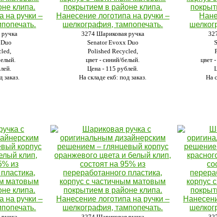
 ручка
3274 Шариковая ручка
32
 Duo
Senator Evoxx Duo
led,
Polished Recycled,
белый.
цвет - синий/белый.
цвет 
блей.
Цена - 115 рублей.
д заказ.
На складе екб: под заказ.
На с
 ручка
3274 Шариковая ручка
32