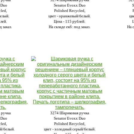
 Duo
Senator Evoxx Duo
led,
Polished Recycled,
белый.
цвет - оранжевый/белый.
цв
блей.
Цена - 115 рублей.
д заказ.
На складе екб: под заказ.
На с
 ручка
3274 Шариковая ручка
 Duo
Senator Evoxx Duo
led,
Polished Recycled,
ый/белый.
цвет - холодный серый/белый.