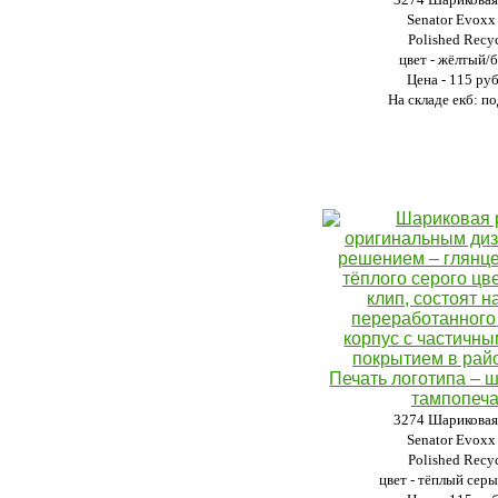
Senator Evoxx
Polished Recyc
цвет - жёлтый/
Цена - 115 ру
На складе екб: по
3274 Шариковая
Senator Evoxx
Polished Recyc
цвет - тёплый сер