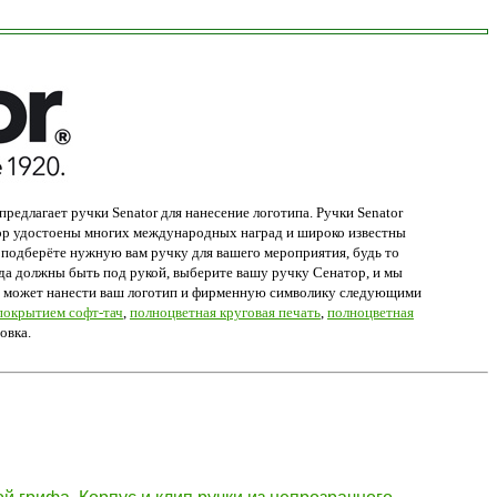
редлагает ручки Senator для нанесение логотипа. Ручки Senator
тор удостоены многих международных наград и широко известны
 подберёте нужную вам ручку для вашего мероприятия, будь то
гда должны быть под рукой, выберите вашу ручку Сенатор, и мы
раф может нанести ваш логотип и фирменную символику следующими
 покрытием софт-тач
,
полноцветная круговая печать
,
полноцветная
ровка.