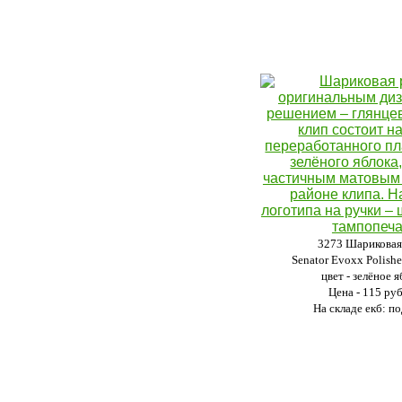
3273 Шариковая
Senator Evoxx Polish
цвет - зелёное я
Цена - 115 ру
На складе екб: по